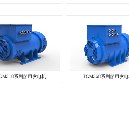
CM318系列船用发电机
TCM368系列船用发