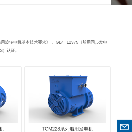
9《 船用旋转电机基本技术要求》 、GB/T 12975《船用同步发电
S）认证。
电机
TCM228系列船用发电机