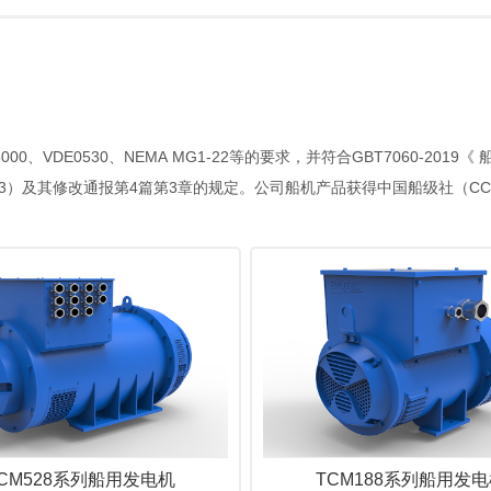
产品选型
00、VDE0530、NEMA MG1-22等的要求，并符合GBT7060-201
3）及其修改通报第4篇第3章的规定。公司船机产品获得中国船级社（CC
CM528系列船用发电机
TCM188系列船用发