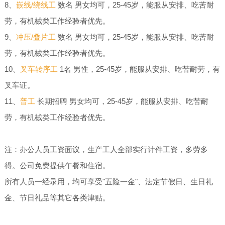
8、
嵌线/绕线工
数名 男女均可，25-45岁，能服从安排、吃苦耐
劳，有机械类工作经验者优先。
9、
冲压/叠片工
数名 男女均可，25-45岁，能服从安排、吃苦耐
劳，有机械类工作经验者优先。
10、
叉车转序工
1名 男性，25-45岁，能服从安排、吃苦耐劳，有
叉车证。
11、
普工
长期招聘 男女均可，25-45岁，能服从安排、吃苦耐
劳，有机械类工作经验者优先。
注：办公人员工资面议，生产工人全部实行计件工资，多劳多
得。公司免费提供午餐和住宿。
所有人员一经录用，均可享受"五险一金"、法定节假日、生日礼
金、节日礼品等其它各类津贴。