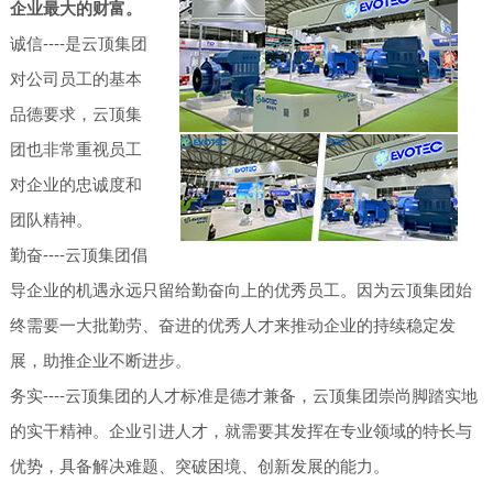
企业最大的财富。
诚信----是云顶集团
对公司员工的基本
品德要求，云顶集
团也非常重视员工
对企业的忠诚度和
团队精神。
勤奋----云顶集团倡
导企业的机遇永远只留给勤奋向上的优秀员工。因为云顶集团始
终需要一大批勤劳、奋进的优秀人才来推动企业的持续稳定发
展，助推企业不断进步。
务实----云顶集团的人才标准是德才兼备，云顶集团崇尚脚踏实地
的实干精神。企业引进人才，就需要其发挥在专业领域的特长与
优势，具备解决难题、突破困境、创新发展的能力。