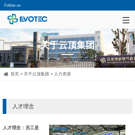
Follow us
关于云顶集团
首页
>
关于云顶集团
> 人力资源
人才理念
人才理念：员工是