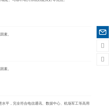
虑因素。


虑因素。
国际先进水平，完全符合电信通讯、数据中心、机场军工等高用