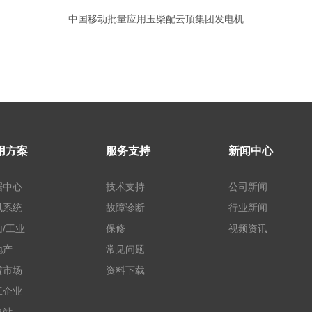
中国移动批量应用玉柴配云顶集团发电机
用方案
服务支持
新闻中心
据中心
技术支持
公司新闻
讯系统
故障诊断
行业新闻
/工业
保修
视频资讯
地产
常见问题
赁市场
资料下载
工企业