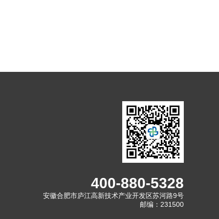
400-880-5328
安徽合肥市庐江高新技术产业开发区苏河路9号
邮编：231500