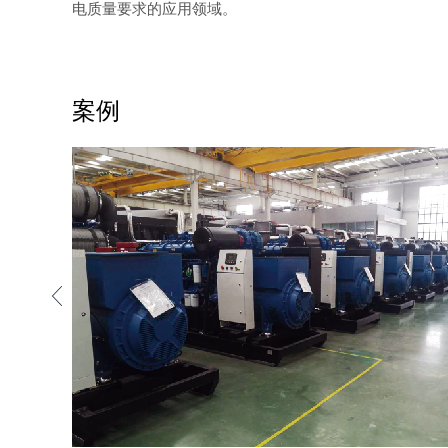
电质量要求的应用领域。
案例