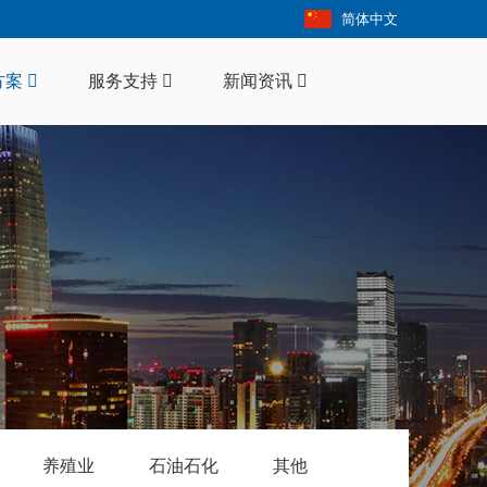
简体中文
方案
服务支持
新闻资讯
养殖业
石油石化
其他