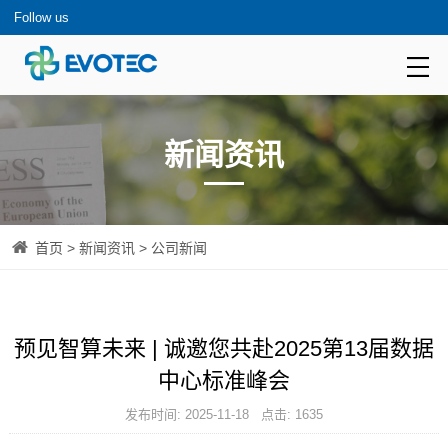
Follow us
新闻资讯
首页
>
新闻资讯
> 公司新闻
预见智算未来 | 诚邀您共赴2025第13届数据
中心标准峰会
发布时间: 2025-11-18 点击: 1635